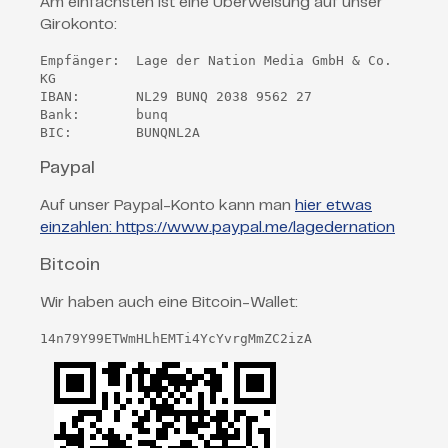
Am einfachsten ist eine Überweisung auf unser
Girokonto:
Empfänger:  Lage der Nation Media GmbH & Co. 
KG

IBAN:       NL29 BUNQ 2038 9562 27

Bank:       bunq

Paypal
Auf unser Paypal-Konto kann man
hier etwas
einzahlen: https://www.paypal.me/lagedernation
Bitcoin
Wir haben auch eine Bitcoin-Wallet:
14n79Y99ETWmHLhEMTi4YcYvrgMmZC2izA